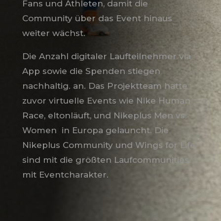
Fans und Athleten, damit die
Community über das Event hinaus
weiter wächst.
Die Anzahl digitaler Laufteilnehmer via
App sowie die Spenden stiegen
nachhaltig. an. Das Projektteam hatte
zuvor virtuelle Events wie Nike Human
Race, eltonläuft, und Nikeplus Men vs.
Women
in Europa gelauncht. Die
Nikeplus Community und Wings for Life
sind mit die größten Laufcommunities
mit Eventcharakter.