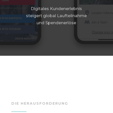
Digitales Kundenerlebnis
steigert global Laufteilnahme
und Spendenerlöse
DIE HERAUSFORDERUNG