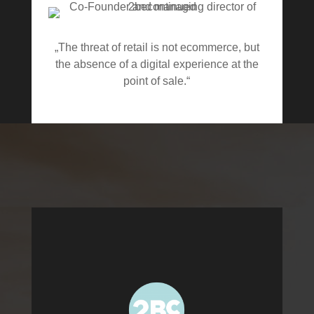
„The threat of retail is not ecommerce, but
the absence of a digital experience at the
point of sale.“